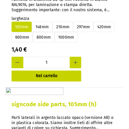
RAL9016, per laminazione o stampa diretta.
Suggerimento importante: con il nostro sistema, è
possibile cambiare facilmente i pannelli in alluminio o
larghezza
PS in qualsiasi momento senza smontarli.
105mm
148mm
210mm
297mm
420mm
600mm
800mm
1000mm
1,40 €
Nel carrello
signcode side parts, 105mm (h)
Parti laterali in argento laccato opaco (versione AR) o
in plastica colorata. Siamo inoltre lieti di offrire altre
varianti di colore su richiesta. Suggerimento