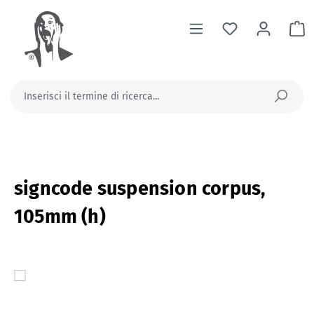
nuto principale
Il
signcode suspension corpus,
105mm (h)
Salta la galleria di immagini