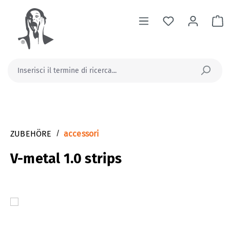
nuto principale
Il
ZUBEHÖRE
/
accessori
V-metal 1.0 strips
Salta la galleria di immagini