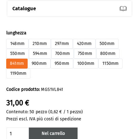
Catalogue
Seleziona
lunghezza
148mm
210mm
297mm
420mm
500mm
550mm
594mm
700mm
750mm
800mm
841mm
900mm
950mm
1000mm
1150mm
1190mm
Codice prodotto:
MGS1VL841
31,00 €
Contenuto:
50 pezzo
(0,62 € / 1 pezzo)
Prezzi escl. IVA più costi di spedizione
Quantità del prodotto: inserisci la quanti
Nel carrello