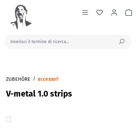
nuto principale
Il
ZUBEHÖRE
/
accessori
V-metal 1.0 strips
Salta la galleria di immagini