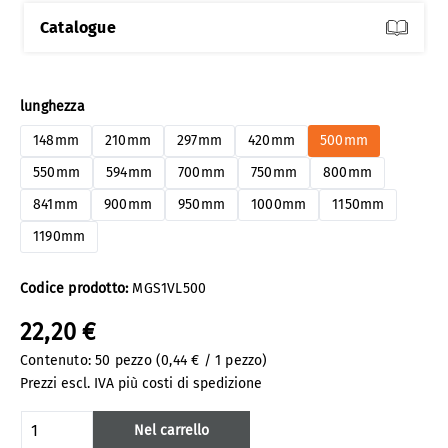
Catalogue
Seleziona
lunghezza
148mm
210mm
297mm
420mm
500mm
550mm
594mm
700mm
750mm
800mm
841mm
900mm
950mm
1000mm
1150mm
1190mm
Codice prodotto:
MGS1VL500
22,20 €
Contenuto:
50 pezzo
(0,44 € / 1 pezzo)
Prezzi escl. IVA più costi di spedizione
Quantità del prodotto: inserisci la quanti
Nel carrello