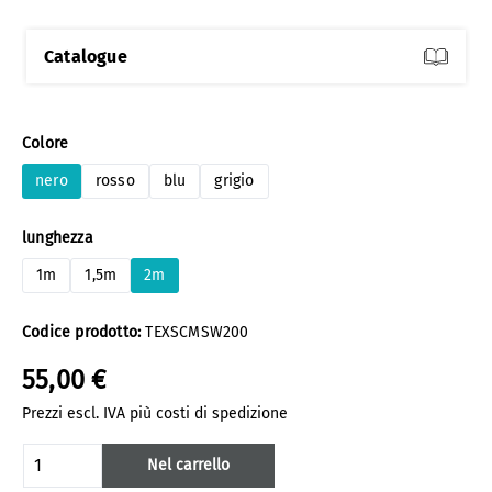
Catalogue
Seleziona
Colore
nero
rosso
blu
grigio
Seleziona
lunghezza
1m
1,5m
2m
Codice prodotto:
TEXSCMSW200
55,00 €
Prezzi escl. IVA più costi di spedizione
Quantità del prodotto: inserisci la quanti
Nel carrello