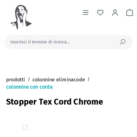
nuto principale
Il
prodotti
/
colonnine eliminacode
/
colonnine con corda
Stopper Tex Cord Chrome
Salta la galleria di immagini