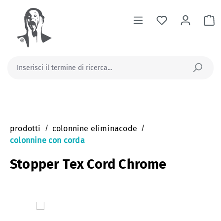
nuto principale
Il
prodotti
/
colonnine eliminacode
/
colonnine con corda
Stopper Tex Cord Chrome
Salta la galleria di immagini