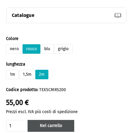
Catalogue
Seleziona
Colore
nero
rosso
blu
grigio
Seleziona
lunghezza
1m
1,5m
2m
Codice prodotto:
TEXSCMRS200
55,00 €
Prezzi escl. IVA più costi di spedizione
Quantità del prodotto: inserisci la quanti
Nel carrello