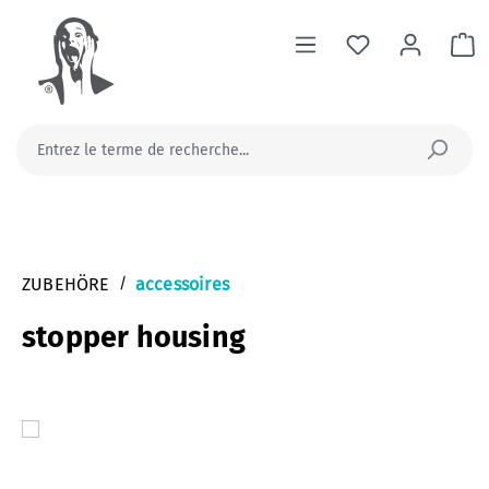
tenu principal
Le
ZUBEHÖRE
/
accessoires
stopper housing
Ignorer la galerie d'images