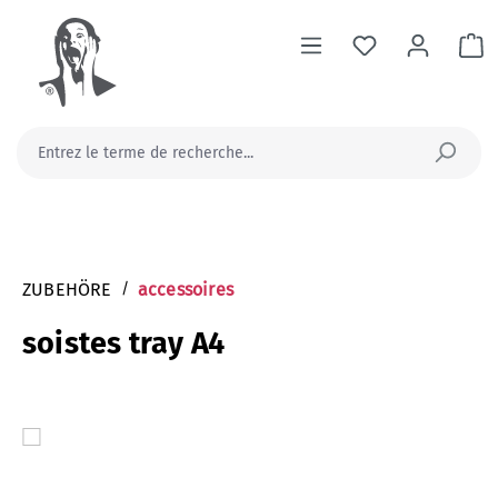
tenu principal
Le
ZUBEHÖRE
/
accessoires
soistes tray A4
Ignorer la galerie d'images