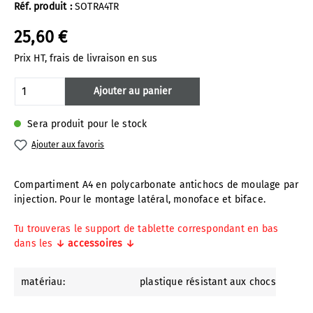
Réf. produit :
SOTRA4TR
25,60 €
Prix HT, frais de livraison en sus
Quantité de produit : Entrez la quantité 
Ajouter au panier
Sera produit pour le stock
Ajouter aux favoris
Compartiment A4 en polycarbonate antichocs de moulage par
injection. Pour le montage latéral, monoface et biface.
Tu trouveras le support de tablette correspondant en bas
dans les
↓ accessoires ↓
matériau:
plastique résistant aux chocs