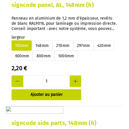
signcode panel, AL, 148mm (h)
Panneau en aluminium de 1,2 mm d'épaisseur, revêtu
de blanc RAL9016, pour laminage ou impression directe.
Conseil important : avec notre système, vous pouvez
changer de panneaux en aluminium ou en PS à tout
largeur
moment et très facilement, sans démontage.
105mm
148mm
210mm
297mm
420mm
600mm
800mm
1000mm
2,20 €
Ajouter au panier
signcode side parts, 148mm (h)