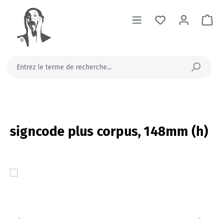
tenu principal
Le
signcode plus corpus, 148mm (h)
Ignorer la galerie d'images