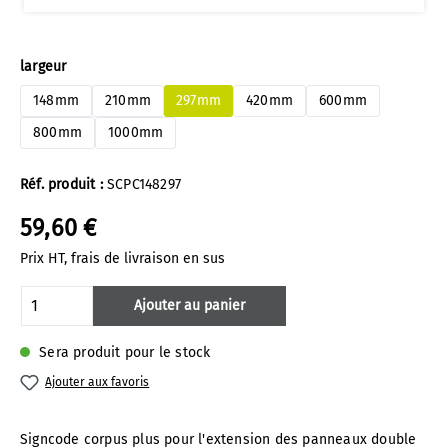
Sélectionnez
largeur
148mm
210mm
297mm
420mm
600mm
800mm
1000mm
Réf. produit :
SCPC148297
59,60 €
Prix HT, frais de livraison en sus
Quantité de produit : Entrez la quantité 
Ajouter au panier
Sera produit pour le stock
Ajouter aux favoris
Signcode corpus plus pour l'extension des panneaux double