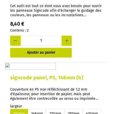
Cet outil est tout ce dont vous avez besoin pour ouvrir
les panneaux Signcode afin d'échanger le guidage des
couleurs, les panneaux ou les incrustations
d'impression. Une conception bien pensée empêche
8,40 €
tout accès non autorisé. Outil spécial, moulé sous
pression en nylon.
Contenu :
2
Ajouter au panier
signcode panel, PS, 148mm (h)
Couverture en PS non réfléchissant de 1,2 mm
d'épaisseur, pour insertion de papier, mais peut
également être contrecollée au verso ou imprimée
directement. Conseil important : avec notre système,
largeur
vous pouvez changer à tout moment et très facilement
les panneaux en aluminium ou en PS, sans les
105mm
148mm
210mm
297mm
420mm