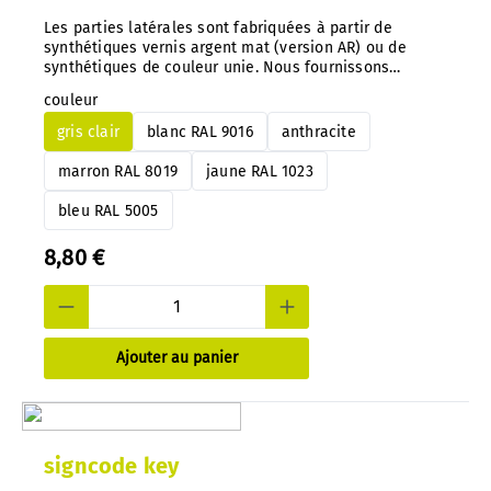
Les parties latérales sont fabriquées à partir de
synthétiques vernis argent mat (version AR) ou de
synthétiques de couleur unie. Nous fournissons
également d'autres couleurs sur demande. Conseil
couleur
important : Avec notre système, vous pouvez à tout
moment échanger les indications de couleur
gris clair
blanc RAL 9016
anthracite
directement sur les panneaux montés.
marron RAL 8019
jaune RAL 1023
bleu RAL 5005
8,80 €
Ajouter au panier
signcode key