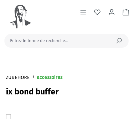
tenu principal
Le
ZUBEHÖRE
/
accessoires
ix bond buffer
Ignorer la galerie d'images