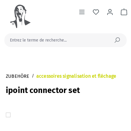
tenu principal
Le
ZUBEHÖRE
/
accessoires signalisation et fléchage
ipoint connector set
Ignorer la galerie d'images