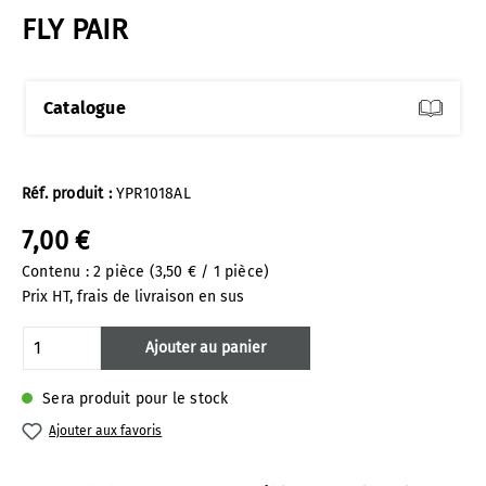
FLY PAIR
Catalogue
Réf. produit :
YPR1018AL
7,00 €
Contenu :
2 pièce
(3,50 € / 1 pièce)
Prix HT, frais de livraison en sus
Quantité de produit : Entrez la quantité 
Ajouter au panier
Sera produit pour le stock
Ajouter aux favoris