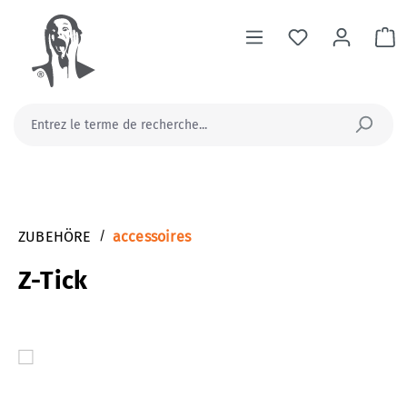
tenu principal
Le
ZUBEHÖRE
/
accessoires
Z-Tick
Ignorer la galerie d'images