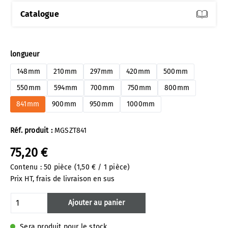
Catalogue
Sélectionnez
longueur
148mm
210mm
297mm
420mm
500mm
550mm
594mm
700mm
750mm
800mm
841mm
900mm
950mm
1000mm
Réf. produit :
MGSZT841
75,20 €
Contenu :
50 pièce
(1,50 € / 1 pièce)
Prix HT, frais de livraison en sus
Quantité de produit : Entrez la quantité 
Ajouter au panier
Sera produit pour le stock