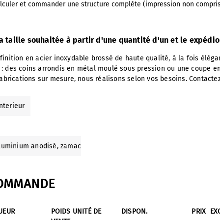
lculer et commander une structure complète (impression non compri
 taille souhaitée à partir d'une quantité d'un et le expédi
inition en acier inoxydable brossé de haute qualité, à la fois éléga
 : des coins arrondis en métal moulé sous pression ou une coupe en
 fabrications sur mesure, nous réalisons selon vos besoins. Contacte
interieur
aluminium anodisé
, zamac
COMMANDE
UEUR
POIDS UNITÉ DE
DISPON.
PRIX
EX