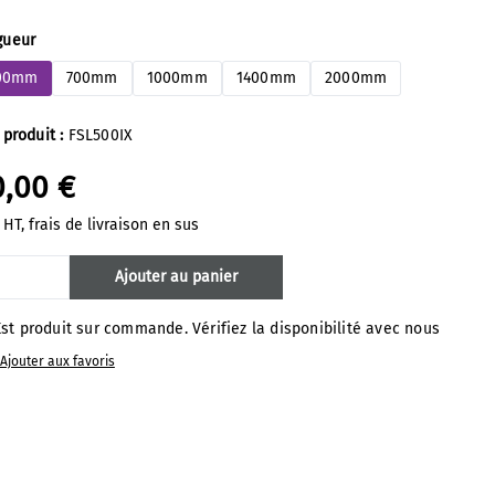
ectionnez
gueur
00mm
700mm
1000mm
1400mm
2000mm
 produit :
FSL500IX
0,00 €
 HT, frais de livraison en sus
banner not
antité de produit : Entrez la quantité s
Ajouter au panier
included
st produit sur commande. Vérifiez la disponibilité avec nous
Ajouter aux favoris