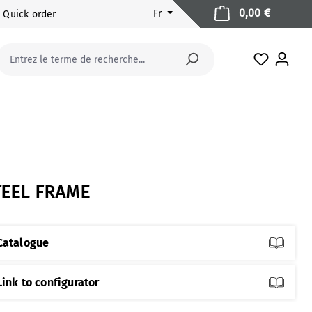
Le panier
0,00 €
Fr
Quick order
Vous avez
TEEL FRAME
Catalogue
Link to configurator