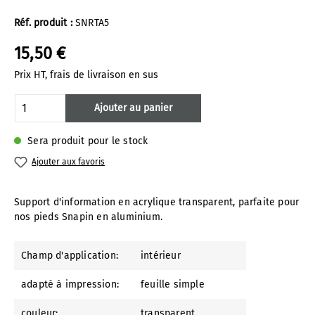
Réf. produit :
SNRTA5
15,50 €
Prix HT, frais de livraison en sus
Quantité de produit : Entrez la quantité 
Ajouter au panier
Sera produit pour le stock
Ajouter aux favoris
Support d'information en acrylique transparent, parfaite pour
nos pieds Snapin en aluminium.
Champ d'application:
intérieur
adapté à impression:
feuille simple
couleur:
transparent