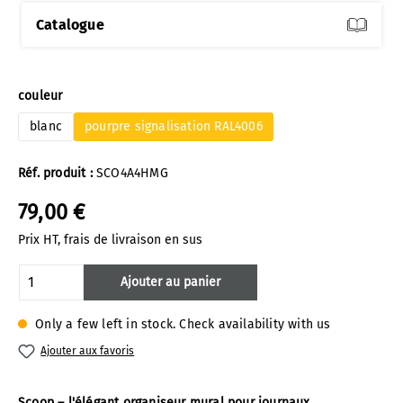
Catalogue
Sélectionnez
couleur
blanc
pourpre signalisation RAL4006
Réf. produit :
SCO4A4HMG
79,00 €
Prix HT, frais de livraison en sus
Quantité de produit : Entrez la quantité 
Ajouter au panier
Only a few left in stock. Check availability with us
Ajouter aux favoris
Scoop – l'élégant organiseur mural pour journaux