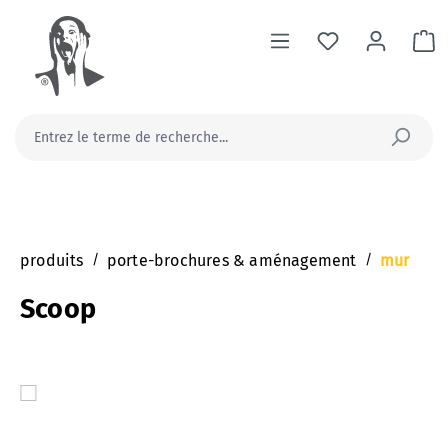
tenu principal
Le
produits
/
porte-brochures & aménagement
/
mur
Scoop
Ignorer la galerie d'images