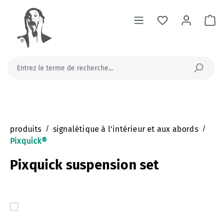
tenu principal
Le
produits
/
signalétique à l’intérieur et aux abords
/
Pixquick®
Pixquick suspension set
Ignorer la galerie d'images