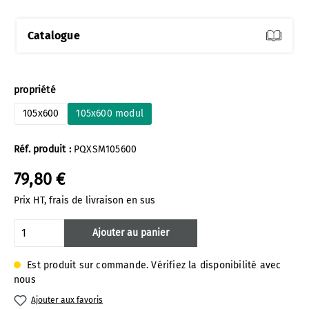
Catalogue
Sélectionnez
propriété
105x600
105x600 modul
Réf. produit :
PQXSM105600
79,80 €
Prix HT, frais de livraison en sus
Quantité de produit : Entrez la quantité 
Ajouter au panier
Est produit sur commande. Vérifiez la disponibilité avec
nous
Ajouter aux favoris