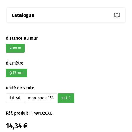
Catalogue
Sélectionnez
distance au mur
20mm
Sélectionnez
diamètre
Ø13mm
Sélectionnez
unité de vente
kit 40
maxipack 154
set 4
Réf. produit :
FMX1320AL
14,34 €