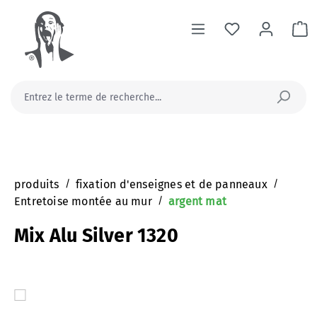
tenu principal
Le
produits
/
fixation d'enseignes et de panneaux
/
Entretoise montée au mur
/
argent mat
Mix Alu Silver 1320
Ignorer la galerie d'images