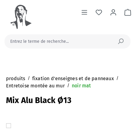
tenu principal
Le
produits
/
fixation d'enseignes et de panneaux
/
Entretoise montée au mur
/
noir mat
Mix Alu Black Ø13
Ignorer la galerie d'images