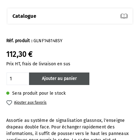
Catalogue
Réf. produit :
GLNF148148SY
112,30 €
Prix HT, frais de livraison en sus
Quantité de produit : Entrez la quantité 
Ajouter au panier
Sera produit pour le stock
Ajouter aux favoris
Assortie au système de signalisation glassnox, l'enseigne
drapeau double face. Pour échanger rapidement des
informations, il suffit de pousser vers le haut les panneaux