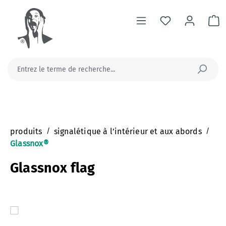
tenu principal
Le
produits
/
signalétique à l’intérieur et aux abords
/
Glassnox®
Glassnox flag
Ignorer la galerie d'images