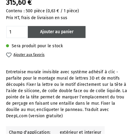
315,60 €
Contenu :
500 pièce
(0,63 € / 1 pièce)
Prix HT, frais de livraison en sus
Quantité de produit : Entrez la quantité 
Ajouter au panier
Sera produit pour le stock
Ajouter aux favoris
Entretoise murale invisible avec système adhésif à clic -
parfaite pour le montage mural de lettres 3D et de motifs
découpés Fixer la lettre ou le motif directement sur la tête à
l'aide de silicone, de colle double face ou de colle liquide. La
pointe de la tête permet de marquer l'emplacement du trou
de perçage en faisant une entaille dans le mur. Fixer la
douille au mur, encliqueter le panneau. Traduit avec
DeepL.com (version gratuite)
Champ d'application:
extérieur et interieur