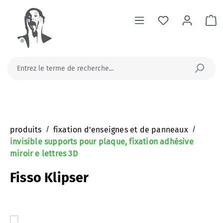
tenu principal
Le
produits
/
fixation d'enseignes et de panneaux
/
invisible supports pour plaque, fixation adhésive
miroir e lettres 3D
Fisso Klipser
Ignorer la galerie d'images