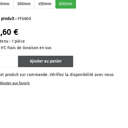
50mm
300mm
450mm
600mm
 produit :
FFG600
,60 €
tenu :
1 pièce
 HT, frais de livraison en sus
antité de produit : Entrez la quantité s
Ajouter au panier
st produit sur commande. Vérifiez la disponibilité avec nous
Ajouter aux favoris