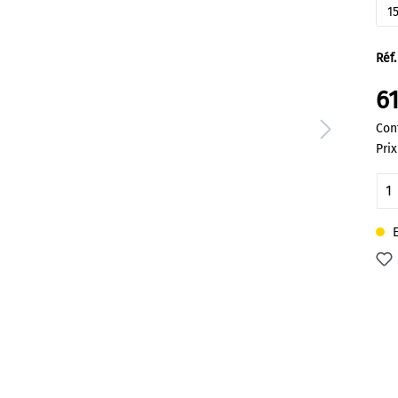
1
Réf.
61
Con
Prix
Qu
E