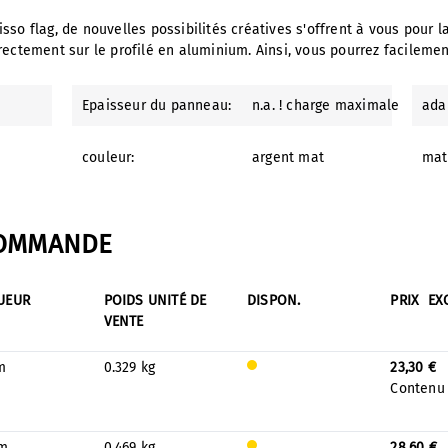
c fisso flag, de nouvelles possibilités créatives s'offrent à vous pou
irectement sur le profilé en aluminium. Ainsi, vous pourrez facilem
Epaisseur du panneau:
n.a. ! charge maximale
ada
couleur:
argent mat
mat
COMMANDE
UEUR
POIDS UNITÉ DE
DISPON.
PRIX
EX
VENTE
m
0.329 kg
23,30 €
Est
Contenu
prod
uit
sur
m
0.469 kg
28,60 €