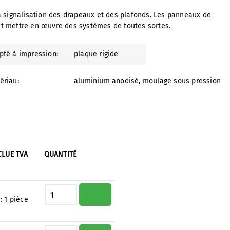
r la signalisation des drapeaux et des plafonds. Les panneaux de
ent mettre en œuvre des systèmes de toutes sortes.
pté à impression:
plaque rigide
ériau:
aluminium anodisé
, moulage sous pression
CLUE TVA
QUANTITÉ
Quantité de produit : Entrez la 
 :
1 pièce