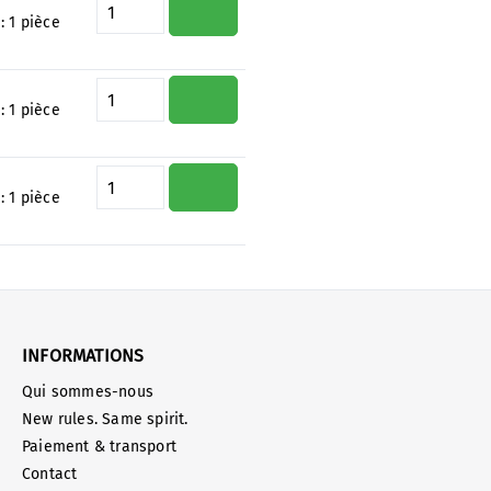
Quantité de produit : Entrez la 
 :
1 pièce
Quantité de produit : Entrez la 
 :
1 pièce
Quantité de produit : Entrez la 
 :
1 pièce
INFORMATIONS
Qui sommes-nous
New rules. Same spirit.
Paiement & transport
Contact