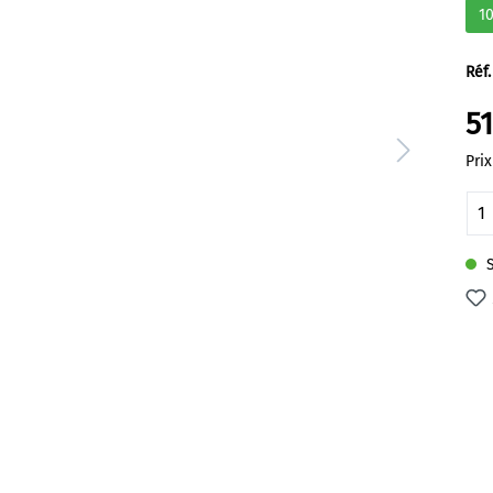
1
Réf.
51
Prix
Qu
S