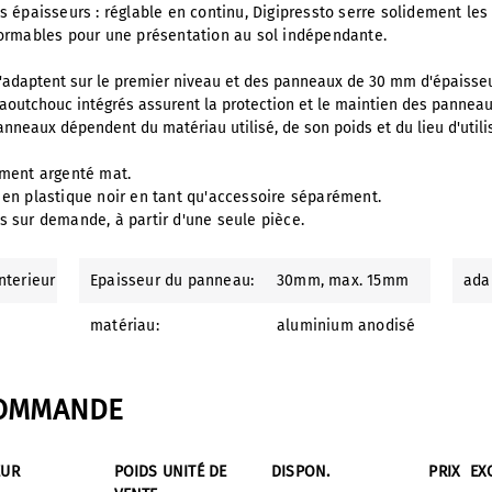
s épaisseurs : réglable en continu, Digipressto serre solidement le
formables pour une présentation au sol indépendante.
adaptent sur le premier niveau et des panneaux de 30 mm d'épaisseu
aoutchouc intégrés assurent la protection et le maintien des panneaux
neaux dépendent du matériau utilisé, de son poids et du lieu d'utilisa
ement argenté mat.
en plastique noir en tant qu'accessoire séparément.
 sur demande, à partir d'une seule pièce.
interieur
Epaisseur du panneau:
30mm
, max. 15mm
ada
matériau:
aluminium anodisé
COMMANDE
EUR
POIDS UNITÉ DE
DISPON.
PRIX
EX