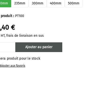
00mm
235mm
300mm
400mm
500mm
 produit :
PT100
,40 €
 HT, frais de livraison en sus
antité de produit : Entrez la quantité s
Ajouter au panier
era produit pour le stock
Ajouter aux favoris