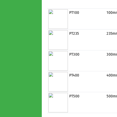
PT100
100m
PT235
235m
PT300
300m
PT400
400m
PT500
500m