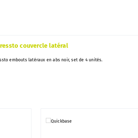
le
stock
ressto couvercle latéral
ssto embouts latéraux en abs noir, set de 4 unités.