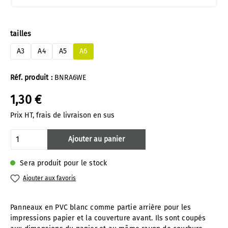
Sélectionnez
tailles
A3
A4
A5
A6
Réf. produit :
BNRA6WE
1,30 €
Prix HT, frais de livraison en sus
Quantité de produit : Entrez la quantité 
Ajouter au panier
Sera produit pour le stock
Ajouter aux favoris
Panneaux en PVC blanc comme partie arrière pour les
impressions papier et la couverture avant. Ils sont coupés