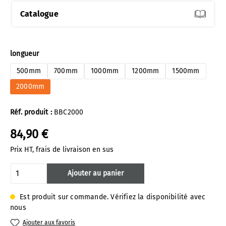
Catalogue
Sélectionnez
longueur
500mm
700mm
1000mm
1200mm
1500mm
2000mm
Réf. produit :
BBC2000
84,90 €
Prix HT, frais de livraison en sus
Quantité de produit : Entrez la quantité 
Ajouter au panier
Est produit sur commande. Vérifiez la disponibilité avec
nous
Ajouter aux favoris