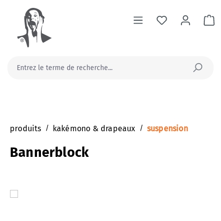
tenu principal
Le
produits
/
kakémono & drapeaux
/
suspension
Bannerblock
Ignorer la galerie d'images