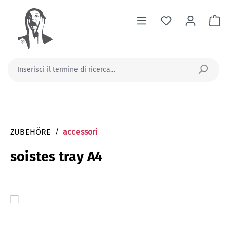
nuto principale
Il
ZUBEHÖRE
/
accessori
soistes tray A4
Salta la galleria di immagini