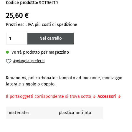
Codice prodotto:
SOTRA4TR
25,60 €
Prezzi escl. IVA più costi di spedizione
Quantità del prodotto: inserisci la quanti
Nel carrello
Verrà prodotto per magazzino
Aggiungi ai preferiti
Ripiano A4, policarbonato stampato ad iniezione, montaggio
laterale singolo o doppio.
Il portaoggetti corrispondente si trova sotto
↓ Accessori ↓
materiale:
plastica antiurto