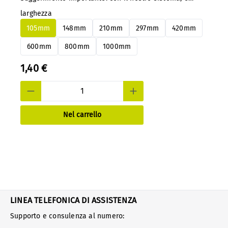
possibile cambiare facilmente i pannelli in alluminio o
larghezza
PS in qualsiasi momento senza smontarli.
105mm
148mm
210mm
297mm
420mm
600mm
800mm
1000mm
1,40 €
Nel carrello
LINEA TELEFONICA DI ASSISTENZA
Supporto e consulenza al numero: