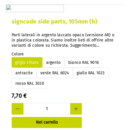
signcode side parts, 105mm (h)
Parti laterali in argento laccato opaco (versione AR) o
in plastica colorata. Siamo inoltre lieti di offrire altre
varianti di colore su richiesta. Suggerimento
importante: con il nostro sistema, è possibile
Colore
modificare facilmente il codice colore in qualsiasi
momento e in un secondo momento, senza doverlo
grigio chiaro
argento
bianco RAL 9016
smontare.
antracite
verde RAL 6024
giallo RAL 1023
rosso RAL 3020
7,70 €
Nel carrello