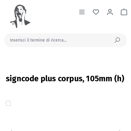
nuto principale
Il
signcode plus corpus, 105mm (h)
Salta la galleria di immagini