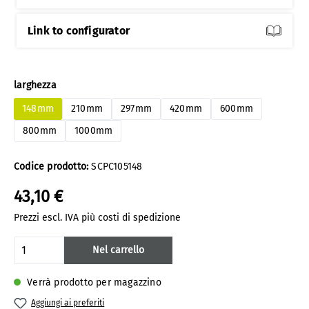
Link to configurator
Seleziona
larghezza
148mm
210mm
297mm
420mm
600mm
800mm
1000mm
Codice prodotto:
SCPC105148
43,10 €
Prezzi escl. IVA più costi di spedizione
Quantità del prodotto: inserisci la quanti
Nel carrello
Verrà prodotto per magazzino
Aggiungi ai preferiti