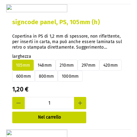
signcode panel, PS, 105mm (h)
Copertina in PS di 1,2 mm di spessore, non riflettente,
per inserti in carta, ma può anche essere laminata sul
retro o stampata direttamente. Suggerimento
importante: con il nostro sistema, è possibile cambiare
larghezza
facilmente i pannelli in alluminio o PS in qualsiasi
momento e in un secondo momento, senza smontarli.
105mm
148mm
210mm
297mm
420mm
600mm
800mm
1000mm
1,20 €
Nel carrello