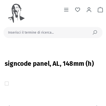
nuto principale
Il
signcode panel, AL, 148mm (h)
Salta la galleria di immagini