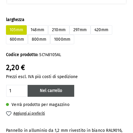
Seleziona
larghezza
105mm
148mm
210mm
297mm
420mm
600mm
800mm
1000mm
Codice prodotto:
SC148105AL
2,20 €
Prezzi escl. IVA più costi di spedizione
Quantità del prodotto: inserisci la quanti
Nel carrello
Verrà prodotto per magazzino
Aggiungi ai preferiti
Pannello in alluminio da 1,2 mm rivestito in bianco RAL9016,