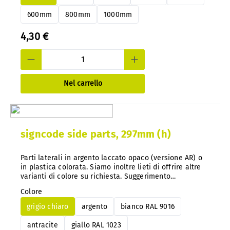
600mm
800mm
1000mm
4,30 €
Nel carrello
signcode side parts, 297mm (h)
Parti laterali in argento laccato opaco (versione AR) o
in plastica colorata. Siamo inoltre lieti di offrire altre
varianti di colore su richiesta. Suggerimento
importante: con il nostro sistema, è possibile
Colore
modificare facilmente il codice colore in qualsiasi
momento e in un secondo momento, senza doverlo
grigio chiaro
argento
bianco RAL 9016
smontare.
antracite
giallo RAL 1023