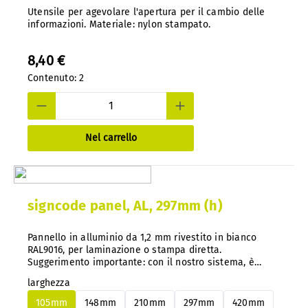
Utensile per agevolare l'apertura per il cambio delle
informazioni. Materiale: nylon stampato.
8,40 €
Contenuto:
2
Nel carrello
signcode panel, AL, 297mm (h)
Pannello in alluminio da 1,2 mm rivestito in bianco
RAL9016, per laminazione o stampa diretta.
Suggerimento importante: con il nostro sistema, è
possibile cambiare facilmente i pannelli in alluminio o
larghezza
PS in qualsiasi momento senza smontarli.
105mm
148mm
210mm
297mm
420mm