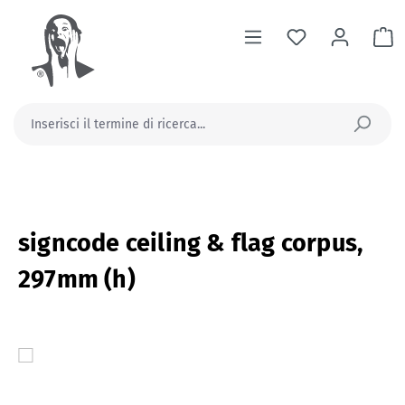
nuto principale
Il
signcode ceiling & flag corpus,
297mm (h)
Salta la galleria di immagini