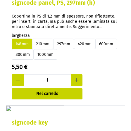
signcode panel, PS, 297mm (h)
Copertina in PS di 1,2 mm di spessore, non riflettente,
per inserti in carta, ma può anche essere laminata sul
retro o stampata direttamente. Suggerimento
importante: con il nostro sistema, è possibile cambiare
larghezza
facilmente i pannelli in alluminio o PS in qualsiasi
momento e in un secondo momento, senza smontarli.
148mm
210mm
297mm
420mm
600mm
800mm
1000mm
5,50 €
Nel carrello
signcode key