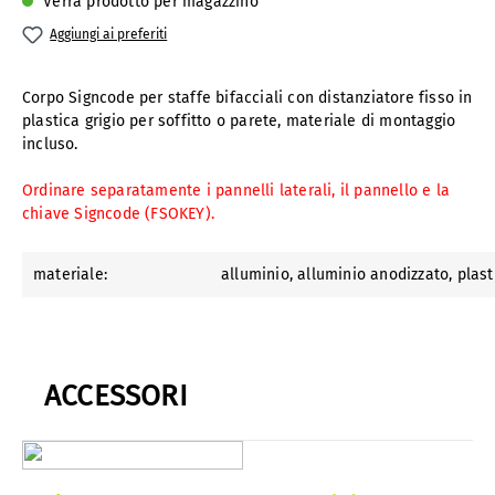
Verrà prodotto per magazzino
Aggiungi ai preferiti
Corpo Signcode per staffe bifacciali con distanziatore fisso in
plastica grigio per soffitto o parete, materiale di montaggio
incluso.
Ordinare separatamente i pannelli laterali, il pannello e la
chiave Signcode (FSOKEY).
materiale:
alluminio
, alluminio anodizzato
, plas
ACCESSORI