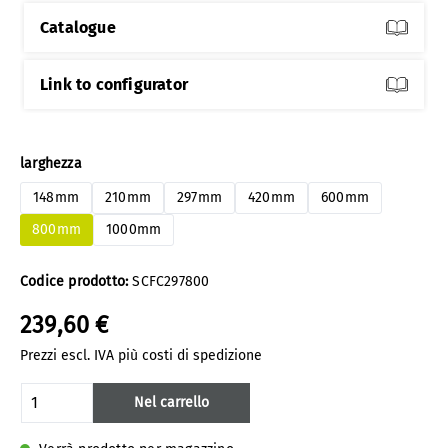
Catalogue
Link to configurator
Seleziona
larghezza
148mm
210mm
297mm
420mm
600mm
800mm
1000mm
Codice prodotto:
SCFC297800
239,60 €
Prezzi escl. IVA più costi di spedizione
Quantità del prodotto: inserisci la quanti
Nel carrello