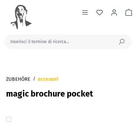
nuto principale
Il
ZUBEHÖRE
/
accessori
magic brochure pocket
Salta la galleria di immagini