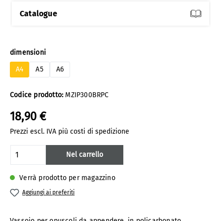
Catalogue
Seleziona
dimensioni
A4
A5
A6
Codice prodotto:
MZIP300BRPC
18,90 €
Prezzi escl. IVA più costi di spedizione
Quantità del prodotto: inserisci la quanti
Nel carrello
Verrà prodotto per magazzino
Aggiungi ai preferiti
Vassoio per opuscoli da appendere, in policarbonato