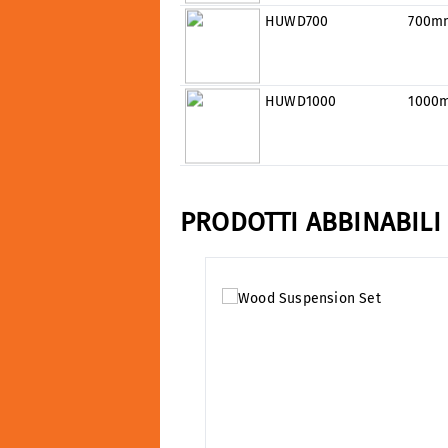
HUWD700
700m
HUWD1000
1000
PRODOTTI ABBINABILI
Salta la galleria dei prodotti