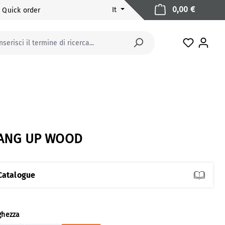
Il carrell
0,00 €
It
Quick order
Hai 0 arti
ANG UP WOOD
Catalogue
eziona
ghezza