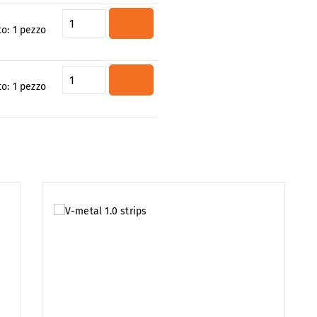
Quantità del prodotto: inserisci 
to:
1 pezzo
Quantità del prodotto: inserisci 
to:
1 pezzo