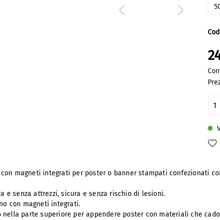
5
Cod
24
Con
Prez
Qu
V
o con magneti integrati per poster o banner stampati confezionati con 
a e senza attrezzi, sicura e senza rischio di lesioni.
gno con magneti integrati.
solo nella parte superiore per appendere poster con materiali che ca