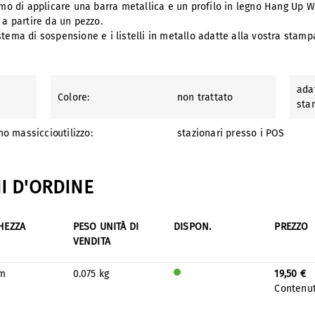
iamo di applicare una barra metallica e un profilo in legno Hang Up 
 a partire da un pezzo.
tema di sospensione e i listelli in metallo adatte alla vostra stamp
adat
Colore:
non trattato
sta
gno massiccio
utilizzo:
stazionari presso i POS
I D'ORDINE
HEZZA
PESO UNITÀ DI
DISPON.
PREZZO
VENDITA
m
0.075 kg
19,50 €
Verr
Contenu
à
prod