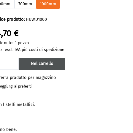
00mm
700mm
1000mm
ice prodotto:
HUWD1000
,70 €
tenuto:
1 pezzo
zi escl. IVA più costi di spedizione
antità del prodotto: inserisci la quantit
Nel carrello
Banner not included
Banner not
errà prodotto per magazzino
Aggiungi ai preferiti
listelli metallici.
dono bene.