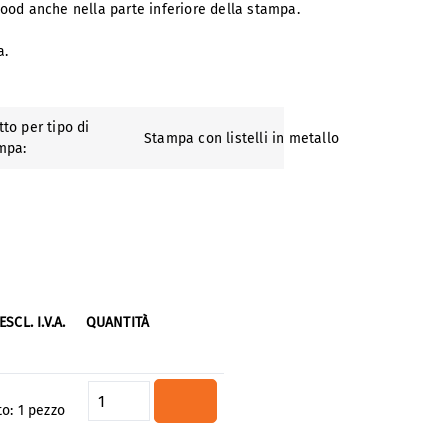
Wood anche nella parte inferiore della stampa.
a.
to per tipo di
Stampa con listelli in metallo
mpa:
ESCL. I.V.A.
QUANTITÀ
Quantità del prodotto: inserisci 
to:
1 pezzo