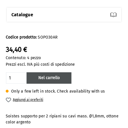
Catalogue
Codice prodotto:
SOPO30AR
34,40 €
Contenuto:
4 pezzo
Prezzi escl. IVA più costi di spedizione
Quantità del prodotto: inserisci la quanti
Nel carrello
Only a few left in stock. Check availability with us
Aggiungi ai preferiti
Soistes supporto per 2 ripiani su cavi mass. Ø1,8mm, ottone
color argento