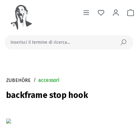
nuto principale
Il
ZUBEHÖRE
/
accessori
backframe stop hook
Salta la galleria di immagini