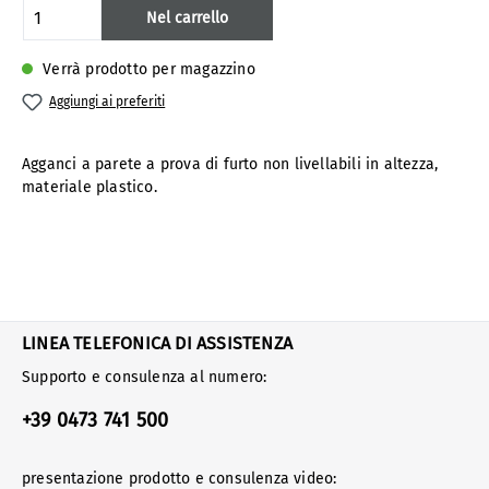
Quantità del prodotto: inserisci la quanti
Nel carrello
Verrà prodotto per magazzino
Aggiungi ai preferiti
Agganci a parete a prova di furto non livellabili in altezza,
materiale plastico.
LINEA TELEFONICA DI ASSISTENZA
Supporto e consulenza al numero:
+39 0473 741 500
presentazione prodotto e consulenza video: