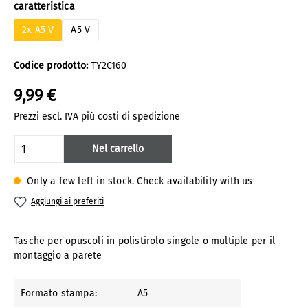
Seleziona
caratteristica
2x A5 V
A5 V
Codice prodotto:
TY2C160
9,99 €
Prezzi escl. IVA più costi di spedizione
Quantità del prodotto: inserisci la quanti
Nel carrello
Only a few left in stock. Check availability with us
Aggiungi ai preferiti
Tasche per opuscoli in polistirolo singole o multiple per il
montaggio a parete
Formato stampa:
A5