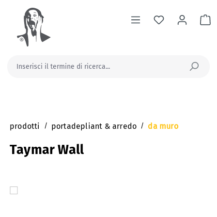
nuto principale
Il
prodotti
/
portadepliant & arredo
/
da muro
Taymar Wall
Salta la galleria di immagini