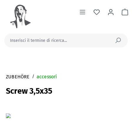
nuto principale
Il
ZUBEHÖRE
/
accessori
Screw 3,5x35
Salta la galleria di immagini