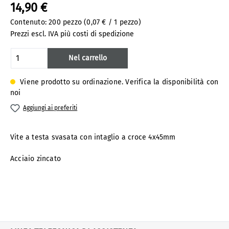
14,90 €
Contenuto:
200 pezzo
(0,07 € / 1 pezzo)
Prezzi escl. IVA più costi di spedizione
Quantità del prodotto: inserisci la quanti
Nel carrello
Viene prodotto su ordinazione. Verifica la disponibilità con
noi
Aggiungi ai preferiti
Vite a testa svasata con intaglio a croce 4x45mm
Acciaio zincato