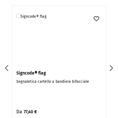
Salta la galleria dei prodotti
Signcode® flag
Segnaletica cartello a bandiera bifacciale
Da
77,40 €