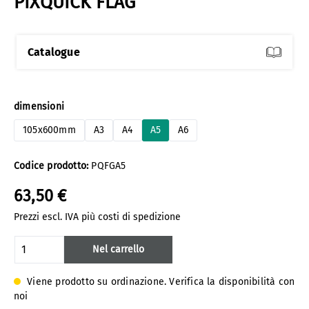
PIXQUICK FLAG
Catalogue
Seleziona
dimensioni
105x600mm
A3
A4
A5
A6
Codice prodotto:
PQFGA5
63,50 €
Prezzi escl. IVA più costi di spedizione
Quantità del prodotto: inserisci la quanti
Nel carrello
Viene prodotto su ordinazione. Verifica la disponibilità con
noi