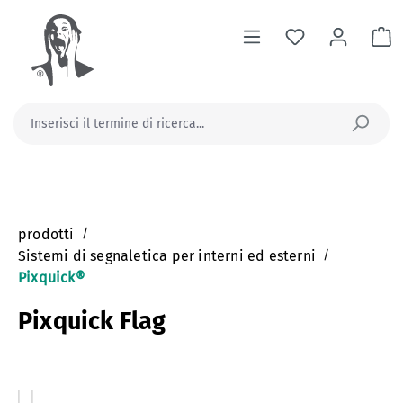
nuto principale
Il
prodotti
/
Sistemi di segnaletica per interni ed esterni
/
Pixquick®
Pixquick Flag
Salta la galleria di immagini