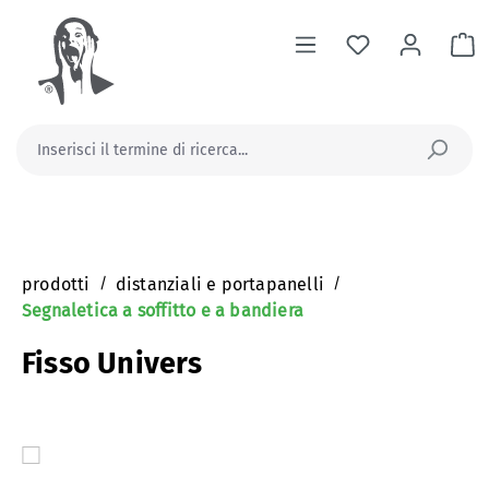
nuto principale
Il
prodotti
/
distanziali e portapanelli
/
Segnaletica a soffitto e a bandiera
Fisso Univers
Salta la galleria di immagini