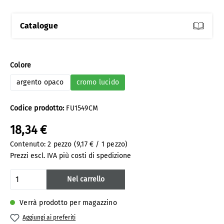
Catalogue
Seleziona
Colore
argento opaco
cromo lucido
Codice prodotto:
FU1549CM
18,34 €
Contenuto:
2 pezzo
(9,17 € / 1 pezzo)
Prezzi escl. IVA più costi di spedizione
Quantità del prodotto: inserisci la quanti
Nel carrello
Verrà prodotto per magazzino
Aggiungi ai preferiti