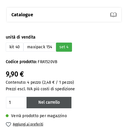
Catalogue
Seleziona
unità di vendita
kit 40
maxipack 154
set 4
Codice prodotto:
FRA1520VB
9,90 €
Contenuto:
4 pezzo
(2,48 € / 1 pezzo)
Prezzi escl. IVA più costi di spedizione
Quantità del prodotto: inserisci la quanti
Nel carrello
Verrà prodotto per magazzino
Aggiungi ai preferiti