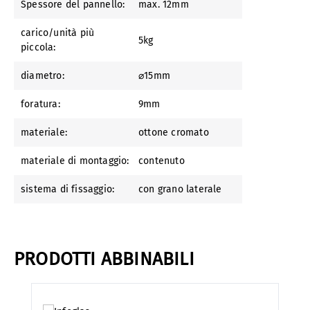
Spessore del pannello:
max. 12mm
carico/unità più
5kg
piccola:
diametro:
⌀15mm
foratura:
9mm
materiale:
ottone cromato
materiale di montaggio:
contenuto
sistema di fissaggio:
con grano laterale
PRODOTTI ABBINABILI
Salta la galleria dei prodotti