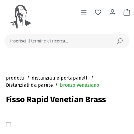
nuto principale
Il
prodotti
/
distanziali e portapanelli
/
Distanziali da parete
/
bronzo veneziano
Fisso Rapid Venetian Brass
Salta la galleria di immagini