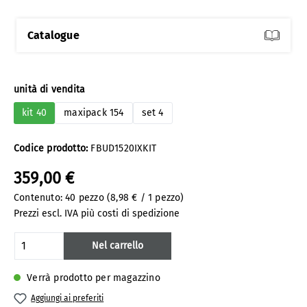
Catalogue
Seleziona
unità di vendita
kit 40
maxipack 154
set 4
Codice prodotto:
FBUD1520IXKIT
359,00 €
Contenuto:
40 pezzo
(8,98 € / 1 pezzo)
Prezzi escl. IVA più costi di spedizione
Quantità del prodotto: inserisci la quanti
Nel carrello
Verrà prodotto per magazzino
Aggiungi ai preferiti