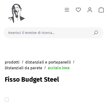
nuto principale
Il
prodotti
/
distanziali e portapanelli
/
Distanziali da parete
/
acciaio inox
Fisso Budget Steel
Salta la galleria di immagini