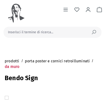
nuto principale
Il
prodotti
/
porta poster e cornici retroilluminati
/
da muro
Bendo Sign
Salta la galleria di immagini