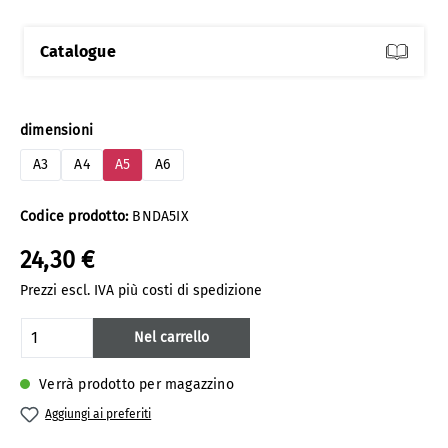
Catalogue
Seleziona
dimensioni
A3
A4
A5
A6
Codice prodotto:
BNDA5IX
24,30 €
Prezzi escl. IVA più costi di spedizione
Quantità del prodotto: inserisci la quanti
Nel carrello
Verrà prodotto per magazzino
Aggiungi ai preferiti