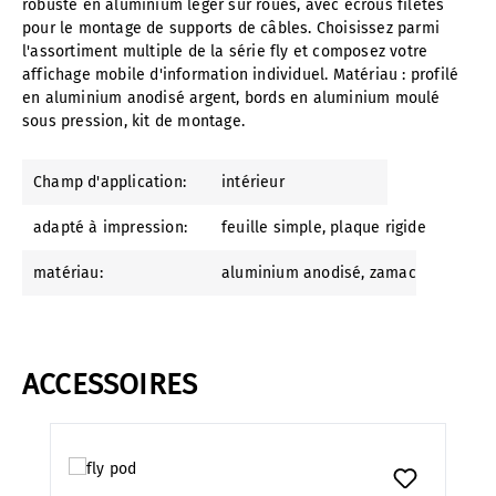
frais
robuste en aluminium léger sur roues, avec écrous filetés
de
pour le montage de supports de câbles. Choisissez parmi
livrai
l'assortiment multiple de la série fly et composez votre
son
affichage mobile d'information individuel. Matériau : profilé
sont
en aluminium anodisé argent, bords en aluminium moulé
com
sous pression, kit de montage.
muni
qués
par
Champ d'application:
intérieur
e-
mail
aprè
adapté à impression:
feuille simple
, plaque rigide
s la
com
matériau:
aluminium anodisé
, zamac
man
de,
avec
la
confi
ACCESSOIRES
rmati
on
Ignorer la galerie de produits
de
com
man
de.