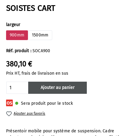
SOISTES CART
Sélectionnez
largeur
900mm
1500mm
Réf. produit :
SOCA900
380,10 €
Prix HT, frais de livraison en sus
Quantité de produit : Entrez la quantité 
Ajouter au panier
Sera produit pour le stock
Prod
Ajouter aux favoris
uit
over
size :
Présentoir mobile pour système de suspension. Cadre
les