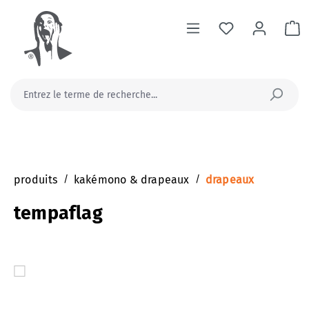
tenu principal
Le
produits
/
kakémono & drapeaux
/
drapeaux
tempaflag
Ignorer la galerie d'images