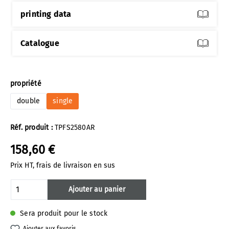
printing data
Catalogue
Sélectionnez
propriété
double
single
Réf. produit :
TPFS2580AR
158,60 €
Prix HT, frais de livraison en sus
Quantité de produit : Entrez la quantité 
Ajouter au panier
Sera produit pour le stock
Ajouter aux favoris