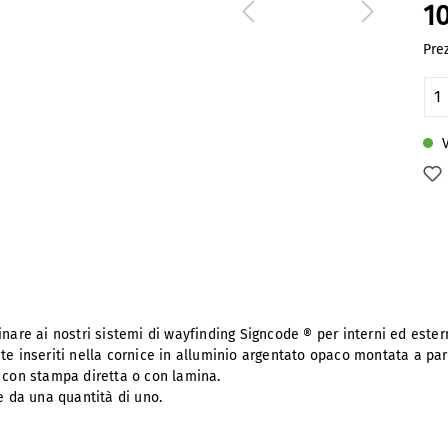
1
Prez
Qu
V
inare ai nostri sistemi di wayfinding Signcode ® per interni ed ester
te inseriti nella cornice in alluminio argentato opaco montata a pa
i con stampa diretta o con lamina.
e da una quantità di uno.