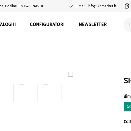
ce-Hotline +39 0473 741500
E-Mail: info@kdmarket.it
TALOGHI
CONFIGURATORI
NEWSLETTER
Sel
dim
5
Cod