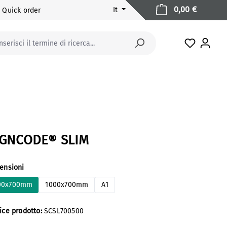
Il carrell
0,00 €
It
Quick order
Hai 0 arti
SIGNCODE® SLIM
eziona
ensioni
00x700mm
1000x700mm
A1
ice prodotto:
SCSL700500