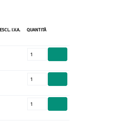
ESCL. I.V.A.
QUANTITÀ
Quantità del prodotto: inserisci 
Quantità del prodotto: inserisci 
Quantità del prodotto: inserisci 