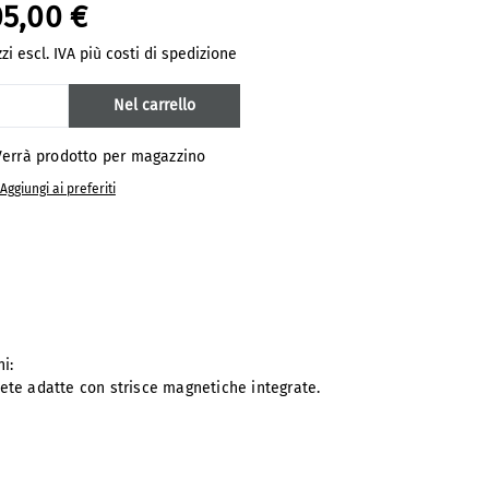
05,00 €
zi escl. IVA più costi di spedizione
antità del prodotto: inserisci la quantit
Nel carrello
errà prodotto per magazzino
Aggiungi ai preferiti
ni:
rete adatte con strisce magnetiche integrate.