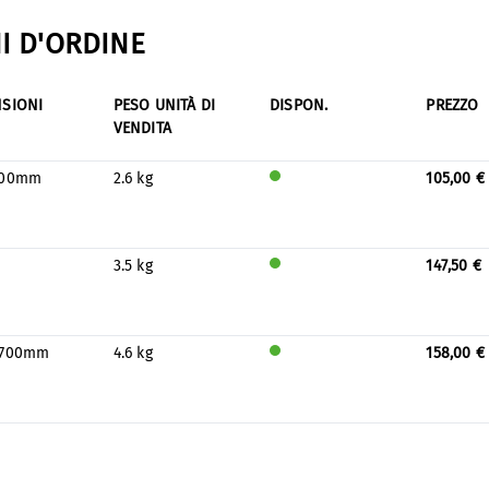
I D'ORDINE
SIONI
PESO UNITÀ DI
DISPON.
PREZZO
VENDITA
700mm
2.6 kg
105,00 €
Verr
à
prod
otto
3.5 kg
147,50 €
per
Verr
mag
à
azzin
prod
o
otto
x700mm
4.6 kg
158,00 €
per
Verr
mag
à
azzin
prod
o
otto
per
mag