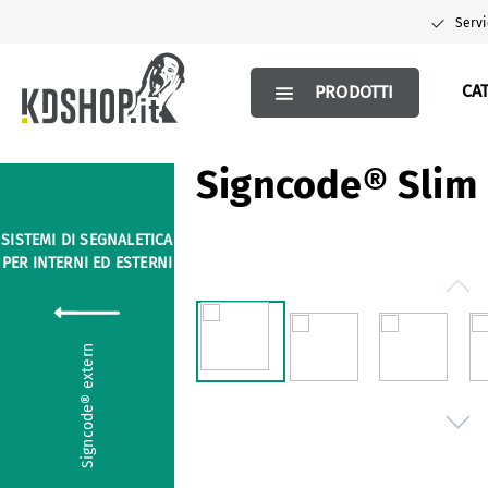
 ricerca
Passa alla navigazione principale
Servi
CA
PRODOTTI
Signcode® Slim
SISTEMI DI SEGNALETICA
PER INTERNI ED ESTERNI
Salta la galleria di immagini
Signcode® extern