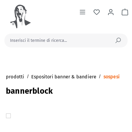
nuto principale
Il
prodotti
/
Espositori banner & bandiere
/
sospesi
bannerblock
Salta la galleria di immagini