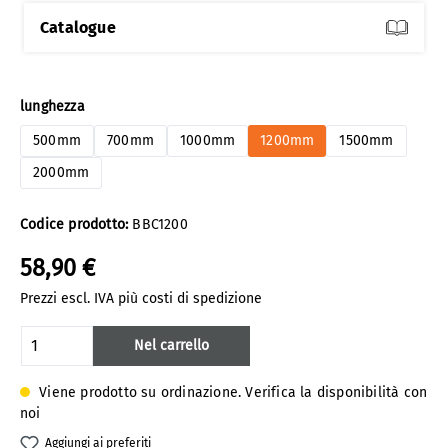
Catalogue
Seleziona
lunghezza
500mm
700mm
1000mm
1200mm
1500mm
2000mm
Codice prodotto:
BBC1200
58,90 €
Prezzi escl. IVA più costi di spedizione
Quantità del prodotto: inserisci la quanti
Nel carrello
Viene prodotto su ordinazione. Verifica la disponibilità con
noi
Aggiungi ai preferiti