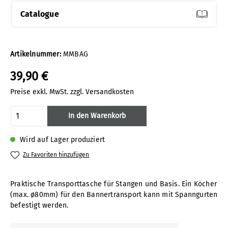
Catalogue
Artikelnummer:
MMBAG
39,90 €
Preise exkl. MwSt. zzgl. Versandkosten
Produkt Anzahl: Gib den gewünschten Wert
In den Warenkorb
Wird auf Lager produziert
Zu Favoriten hinzufügen
Praktische Transporttasche für Stangen und Basis. Ein Köcher
(max. ø80mm) für den Bannertransport kann mit Spanngurten
befestigt werden.