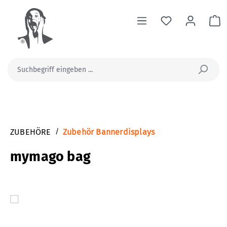
alt springen
Wa
ZUBEHÖRE
/
Zubehör Bannerdisplays
mymago bag
Bildergalerie überspringen