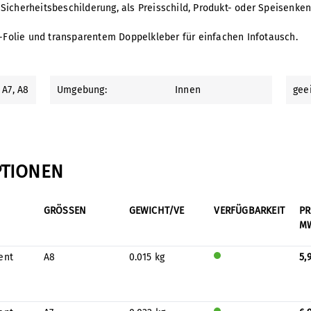
Sicherheitsbeschilderung, als Preisschild, Produkt- oder Speisenke
er-Folie und transparentem Doppelkleber für einfachen Infotausch.
, A7
, A8
Umgebung:
Innen
gee
PTIONEN
GRÖSSEN
GEWICHT/VE
VERFÜGBARKEIT
P
M
ent
A8
0.015 kg
5,
Wird
auf
Lage
r