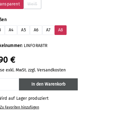
ransparent
Weiß
(Diese Option ist zurzeit nicht verfügbar.)
auswählen
ßen
3
A4
A5
A6
A7
A8
ikelnummer:
LINFORA8TR
90 €
ise exkl. MwSt. zzgl. Versandkosten
odukt Anzahl: Gib den gewünschten Wert 
In den Warenkorb
ird auf Lager produziert
Zu Favoriten hinzufügen