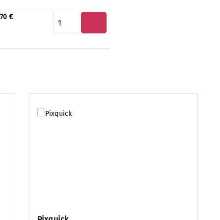
,70 €
Produkt Anzahl: Gib den gewün
Pixquick