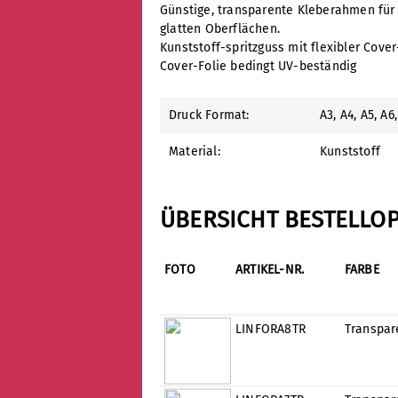
Günstige, transparente Kleberahmen für 
glatten Oberflächen.
Kunststoff-spritzguss mit flexibler Cov
Cover-Folie bedingt UV-beständig
Druck Format:
A3
, A4
, A5
, A6
Material:
Kunststoff
ÜBERSICHT BESTELLO
FOTO
ARTIKEL-NR.
FARBE
LINFORA8TR
Transpar