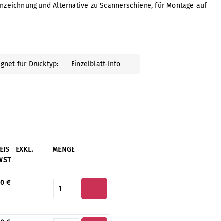
nnzeichnung und Alternative zu Scannerschiene, für Montage auf
ignet für Drucktyp:
Einzelblatt-Info
REIS
EXKL.
MENGE
WST
90 €
Produkt Anzahl: Gib den gewün