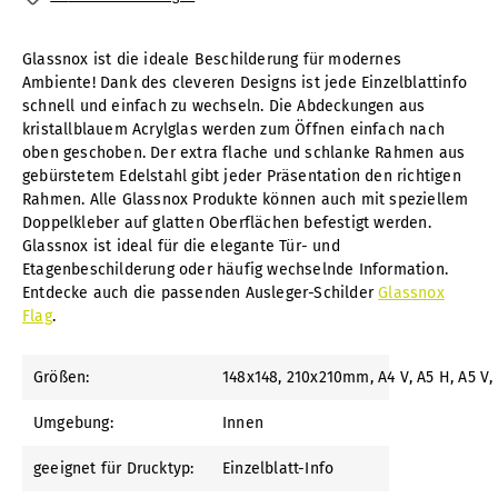
Glassnox ist die ideale Beschilderung für modernes
Ambiente! Dank des cleveren Designs ist jede Einzelblattinfo
schnell und einfach zu wechseln. Die Abdeckungen aus
kristallblauem Acrylglas werden zum Öffnen einfach nach
oben geschoben. Der extra flache und schlanke Rahmen aus
gebürstetem Edelstahl gibt jeder Präsentation den richtigen
Rahmen. Alle Glassnox Produkte können auch mit speziellem
Doppelkleber auf glatten Oberflächen befestigt werden.
Glassnox ist ideal für die elegante Tür- und
Etagenbeschilderung oder häufig wechselnde Information.
Entdecke auch die passenden Ausleger-Schilder
Glassnox
Flag
.
Größen:
148x148
, 210x210mm
, A4 V
, A5 H
, A5 V
,
Umgebung:
Innen
geeignet für Drucktyp:
Einzelblatt-Info