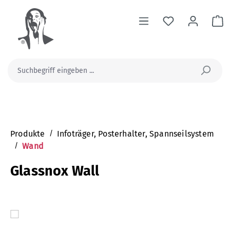
alt springen
Wa
Produkte
/
Infoträger, Posterhalter, Spannseilsystem
/
Wand
Glassnox Wall
Bildergalerie überspringen