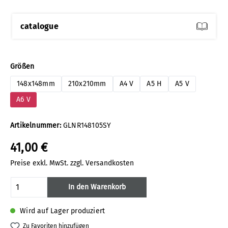
catalogue
auswählen
Größen
148x148mm
210x210mm
A4 V
A5 H
A5 V
A6 V
Artikelnummer:
GLNR148105SY
41,00 €
Preise exkl. MwSt. zzgl. Versandkosten
Produkt Anzahl: Gib den gewünschten Wert
In den Warenkorb
Wird auf Lager produziert
Zu Favoriten hinzufügen