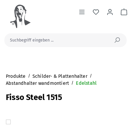
alt springen
Wa
Produkte
/
Schilder- & Plattenhalter
/
Abstandhalter wandmontiert
/
Edelstahl
Fisso Steel 1515
Bildergalerie überspringen