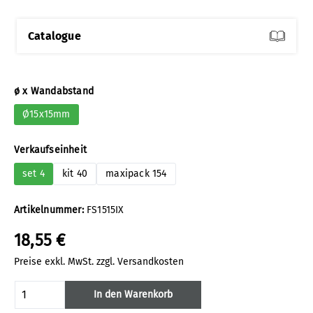
Catalogue
auswählen
ø x Wandabstand
Ø15x15mm
auswählen
Verkaufseinheit
set 4
kit 40
maxipack 154
Artikelnummer:
FS1515IX
18,55 €
Preise exkl. MwSt. zzgl. Versandkosten
Produkt Anzahl: Gib den gewünschten Wert
In den Warenkorb